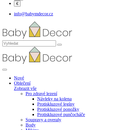
€
info@babymdecor.cz
Nové
Oblečení
Zobrazit vše
Pro zdravé lezení
Návleky na kolena
Protiskluzové legíny
Protiskluzové ponožky
Protiskluzové punčocháče
Soupravy a overaly
Body