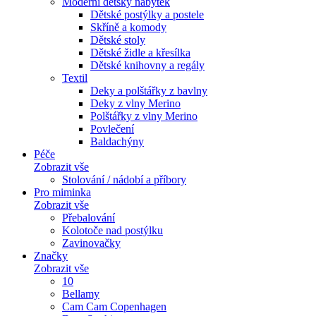
Moderní dětský nábytek
Dětské postýlky a postele
Skříně a komody
Dětské stoly
Dětské židle a křesílka
Dětské knihovny a regály
Textil
Deky a polštářky z bavlny
Deky z vlny Merino
Polštářky z vlny Merino
Povlečení
Baldachýny
Péče
Zobrazit vše
Stolování / nádobí a příbory
Pro miminka
Zobrazit vše
Přebalování
Kolotoče nad postýlku
Zavinovačky
Značky
Zobrazit vše
10
Bellamy
Cam Cam Copenhagen