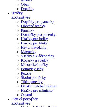
Mikiny
Obuv
Doplňky
Hračky
Zobrazit vše
Doplňky pro panenky
Dřevěné hračky
Panenky
Domečky pro panenky
Hračky pro holky
Hračky pro kluky
Hry a hlavolamy
Magnetky
Vláčky a vláčkodráhy
Kočárky a vozíky
Motorické hračky
Potraviny sady
Puzzle
Školní pomůcky
Tilda panenky
Dětské hudební nástroje
Hračky pro miminko
Ostatní
Dětský pokojíček
Zobrazit vše