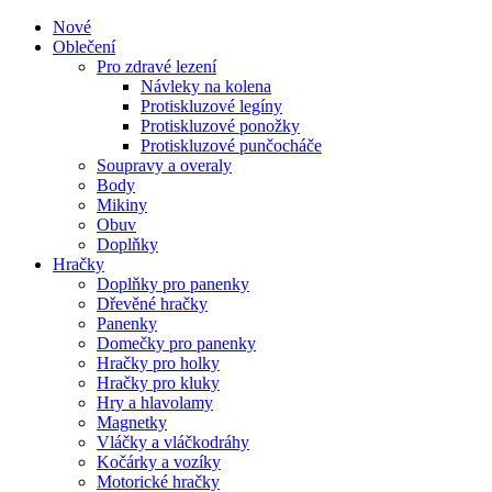
Nové
Oblečení
Pro zdravé lezení
Návleky na kolena
Protiskluzové legíny
Protiskluzové ponožky
Protiskluzové punčocháče
Soupravy a overaly
Body
Mikiny
Obuv
Doplňky
Hračky
Doplňky pro panenky
Dřevěné hračky
Panenky
Domečky pro panenky
Hračky pro holky
Hračky pro kluky
Hry a hlavolamy
Magnetky
Vláčky a vláčkodráhy
Kočárky a vozíky
Motorické hračky