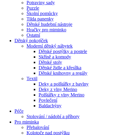
Potraviny sady
Puzzle
Školní pomůcky
Tilda panenky
Dětské hudební nástroje
Hračky pro miminko
Ostatní
Dětský pokojíček
Moderní dětský nábytek
Dětské postýlky a postele
Skříně a komody
Dětské stoly
Dětské židle a křesílka
Dětské knihovny a regály
Textil
Deky a polštářky z bavlny
Deky z vlny Merino
Polštářky z vlny Merino
Povlečení
Baldachýny
Péče
Stolování / nádobí a příbory
Pro miminka
Přebalování
Kolotoče nad postýlku