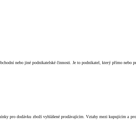
 obchodní nebo jiné podnikatelské činnosti. Je to podnikatel, který přímo neb
ínky pro dodávku zboží vyhlášené prodávajícím. Vztahy mezi kupujícím a pro