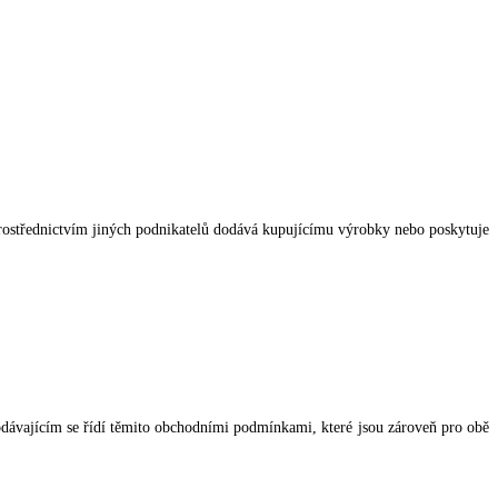
o prostřednictvím jiných podnikatelů dodává kupujícímu výrobky nebo poskytuje
dávajícím se řídí těmito obchodními podmínkami, které jsou zároveň pro obě