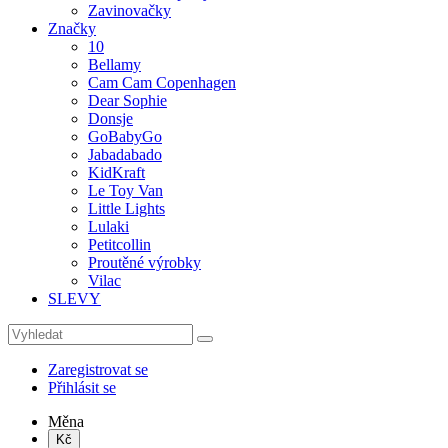
Zavinovačky
Značky
10
Bellamy
Cam Cam Copenhagen
Dear Sophie
Donsje
GoBabyGo
Jabadabado
KidKraft
Le Toy Van
Little Lights
Lulaki
Petitcollin
Proutěné výrobky
Vilac
SLEVY
Zaregistrovat se
Přihlásit se
Měna
Kč